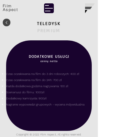
Film
Aspect
TELEDYSK
PREMIUM
DODATKOWE USŁUGI
cenny netto
Czas oczekiwania na film do 3 dni roboczych: 400 zł
Czas oczekiwania na film do 24h: 700 zł
Każda dodatkowa godzina nagrywania: 100 zł
Scenariusz do filmu: 1000zł
Dodatkowy kamrzysta: 900zł
Nagranie wypowiedzi grupowych - wycena indywidualn
a
Copyright © 2022 Film Aspect, All rights reserved.